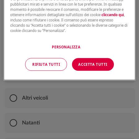
scoprire come accedere
pubblicitari mirati e servizi in linea con le tue preferenze. In qualsiasi
momento è possibile revocare il consenso, modificare le preferenze e
ottenere informazioni dettagliate sull’utilizzo dei cookie
cliccando qui
,
incluso come rifiutare i cookie. Il consenso può essere espresso
Auto
cliccando su “Accetta tutti i cookie” o selezionando le diverse categorie di
cookie cliccando su “Personalizza”.
PERSONALIZZA
Moto
RIFIUTA TUTTI
ACCETTA TUTTI
Furgone
Altri veicoli
Natanti