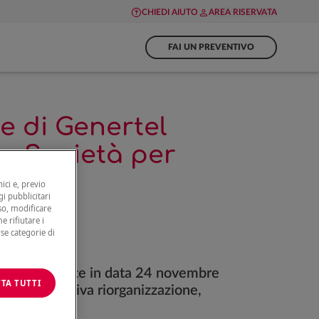
CHIEDI AIUTO
AREA RISERVATA
FAI UN PREVENTIVO
e di Genertel
 - Società per
ici e, previo
gi pubblicitari
nso, modificare
e rifiutare i
rse categorie di
erazioni assunte in data 24 novembre
TA TUTTI
la complessiva riorganizzazione,