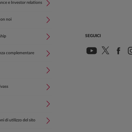
ce e Investor relations
con noi
SEGUICI
ship
nza complementare
ivass
i di utilizzo del sito