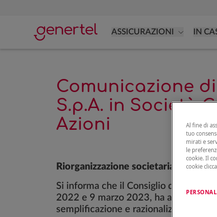
ASSICURAZIONI
IN CA
Comunicazione di 
S.p.A. in Società 
Azioni
Al fine di as
tuo consenso
mirati e ser
le preferenz
cookie. Il c
Riorganizzazione societaria della Cou
cookie clicc
Si informa che il Consiglio di Amminis
PERSONAL
2022 e 9 marzo 2023, ha approvato, p
semplificazione e razionalizzazione de