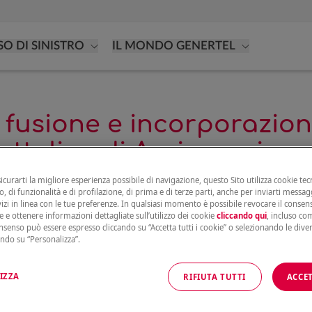
SO DI SINISTRO
IL MONDO GENERTEL
fusione e incorporazion
Cattolica di Assicurazione
sicurarti la migliore esperienza possibile di navigazione, questo Sito utilizza cookie tecn
, di funzionalità e di profilazione, di prima e di terze parti, anche per inviarti messag
vizi in linea con le tue preferenze. In qualsiasi momento è possibile revocare il conse
e e ottenere informazioni dettagliate sull’utilizzo dei cookie
cliccando qui
, incluso com
onsenso può essere espresso cliccando su “Accetta tutti i cookie” o selezionando le dive
ntry Italia del Gruppo Generali
ando su “Personalizza”.
trazione di Genertel S.p.A. (“Genertel”), con delib
IZZA
RIFIUTA TUTTI
ACCET
er quanto di competenza, un progetto funzionale al
lla Country Italia del Gruppo Generali.