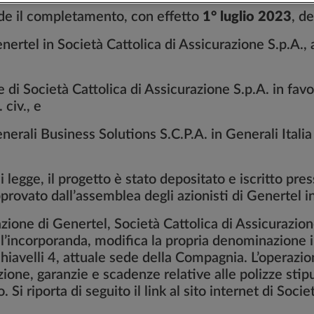
ede il completamento, con effetto
1° luglio 2023
, d
enertel in Società Cattolica di Assicurazione S.p.A., 
e di Società Cattolica di Assicurazione S.p.A. in favor
 civ., e
nerali Business Solutions S.C.P.A. in Generali Italia 
i legge, il progetto è stato depositato e iscritto pre
provato dall’assemblea degli azionisti di Genertel i
zione di Genertel, Società Cattolica di Assicurazione 
all’incorporanda, modifica la propria denominazione i
chiavelli 4, attuale sede della Compagnia. L’operaz
zione, garanzie e scadenze relative alle polizze stip
. Si riporta di seguito il link al sito internet di Soci