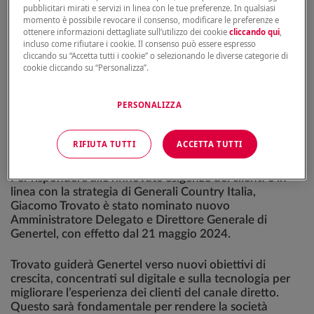
pubblicitari mirati e servizi in linea con le tue preferenze. In qualsiasi
momento è possibile revocare il consenso, modificare le preferenze e
ottenere informazioni dettagliate sull’utilizzo dei cookie
cliccando qui
,
incluso come rifiutare i cookie. Il consenso può essere espresso
cliccando su “Accetta tutti i cookie” o selezionando le diverse categorie di
cookie cliccando su “Personalizza”.
PERSONALIZZA
RIFIUTA TUTTI
ACCETTA TUTTI
Per rispondere alle rinnovate esigenze dei clienti e in
linea con la strategia di Generali Country Italia,
Giacomo Trovato è stato nominato nuovo
Amministratore Delegato e Direttore Generale di
Genertel, con effetto dal 21 maggio 2024.
Trovato guiderà Genertel verso nuovi obiettivi di
crescita, concentrati sul digitale e sulla tecnologia per
migliorare l’esperienza dei clienti del canale diretto.
Questo sarà fondamentale per rendere la società