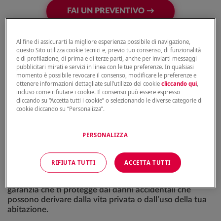
FAI UN PREVENTIVO →
Al fine di assicurarti la migliore esperienza possibile di navigazione,
questo Sito utilizza cookie tecnici e, previo tuo consenso, di funzionalità
e di profilazione, di prima e di terze parti, anche per inviarti messaggi
pubblicitari mirati e servizi in linea con le tue preferenze. In qualsiasi
momento è possibile revocare il consenso, modificare le preferenze e
ottenere informazioni dettagliate sull’utilizzo dei cookie
cliccando qui
,
Indice
incluso come rifiutare i cookie. Il consenso può essere espresso
cliccando su “Accetta tutti i cookie” o selezionando le diverse categorie di
cookie cliccando su “Personalizza”.
Cos’è la Responsabilità Civile
PERSONALIZZA
Conduzione e Famiglia
RIFIUTA TUTTI
ACCETTA TUTTI
La
Responsabilità Civile Conduzione e Famiglia
è una
garanzia che ti protegge dai danni accidentali che
possono derivare dalla vita privata o dall’uso della tua
abitazione.