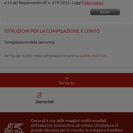
e 14 del Regolamento UE n. 679/2016. Leggi l'
informativa
.
ISTRUZIONI PER LA COMPILAZIONE E L'INVIO
Compilazione della denuncia
Se hai dei dubbi nella compilazione scrivi a
questo indirizzo
.
Torna su
Genertel
Generali è una delle maggiori realtà mondiali
dell'industria assicurativa, un settore strategico e di
grande rilevanza per la crescita, lo sviluppo e il welfare