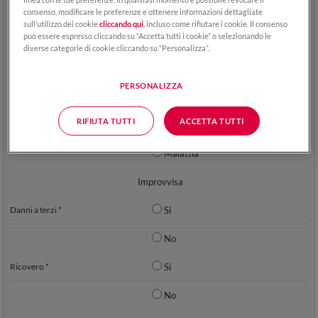
consenso, modificare le preferenze e ottenere informazioni dettagliate
sull’utilizzo dei cookie
cliccando qui
, incluso come rifiutare i cookie. Il consenso
può essere espresso cliccando su “Accetta tutti i cookie” o selezionando le
Numero di polizza
diverse categorie di cookie cliccando su “Personalizza”.
Cognome contraente *
PERSONALIZZA
Nome contraente *
RIFIUTA TUTTI
ACCETTA TUTTI
Tipologia evento *
Infortunio
Malattia
Improvvisa
Danni a terzi *
Si
No
Ricovero *
Si
No