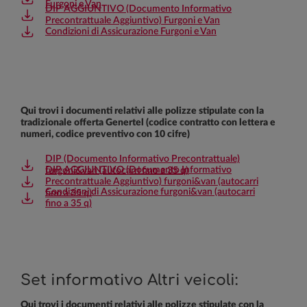
Furgoni e Van
DIP AGGIUNTIVO (Documento Informativo
Precontrattuale Aggiuntivo) Furgoni e Van
Condizioni di Assicurazione Furgoni e Van
Qui trovi i documenti relativi alle polizze stipulate con la
tradizionale offerta Genertel (codice contratto con lettera e
numeri, codice preventivo con 10 cifre)
DIP (Documento Informativo Precontrattuale)
DIP AGGIUNTIVO (Documento Informativo
furgoni&van (autocarri fino a 35 q)
Precontrattuale Aggiuntivo) furgoni&van (autocarri
Condizioni di Assicurazione furgoni&van (autocarri
fino a 35 q)
fino a 35 q)
Set informativo Altri veicoli:
Qui trovi i documenti relativi alle polizze stipulate con la