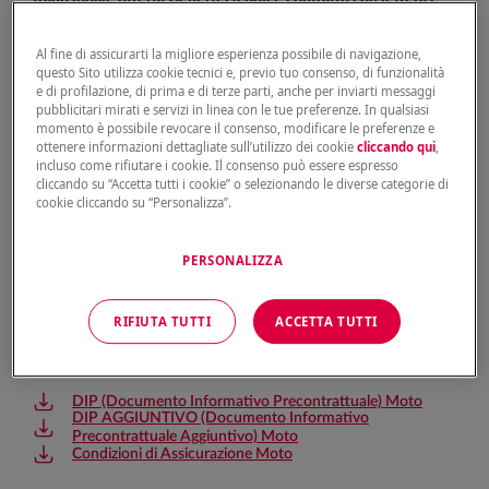
numeri, codice preventivo con 10 cifre)
Al fine di assicurarti la migliore esperienza possibile di navigazione,
DIP (Documento Informativo Precontrattuale) Auto
questo Sito utilizza cookie tecnici e, previo tuo consenso, di funzionalità
DIP AGGIUNTIVO (Documento Informativo
e di profilazione, di prima e di terze parti, anche per inviarti messaggi
Precontrattuale Aggiuntivo) Auto
pubblicitari mirati e servizi in linea con le tue preferenze. In qualsiasi
Condizioni di Assicurazione Auto
momento è possibile revocare il consenso, modificare le preferenze e
Contratto di comodato Quality Driver
ottenere informazioni dettagliate sull’utilizzo dei cookie
cliccando qui
,
incluso come rifiutare i cookie. Il consenso può essere espresso
cliccando su “Accetta tutti i cookie” o selezionando le diverse categorie di
cookie cliccando su “Personalizza”.
PERSONALIZZA
Set informativo Moto:
Qui trovi i documenti relativi alle polizze stipulate con la
RIFIUTA TUTTI
ACCETTA TUTTI
nuova offerta Genertel (codice contratto con 8 cifre, codice
preventivo con GTL-6 cifre)
DIP (Documento Informativo Precontrattuale) Moto
DIP AGGIUNTIVO (Documento Informativo
Precontrattuale Aggiuntivo) Moto
Condizioni di Assicurazione Moto