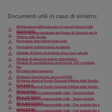
Documenti utili in caso di sinistro:
Dichiarazioni dell'assicurato in caso di Infortuni del
Conducente
Elenco imprese designate dal Fondo di Garanzia per le
Vittime della Strada
Formulario descrizione furto auto
Formulario testimonianza incidente
Modello di lettera di richiesta di accesso agli atti
Modulo di denuncia evento atmosferico
Modulo di constatazione amichevole, CID o modulo
blu
Richiesta danni generica
Richiesta risarcimento danni al FGVS
Richiesta danni al Fondo Garanzie Vittime della Strada -
Con lesioni
Richiesta danni al Fondo Garanzie Vittime della Strada -
Senza lesioni
Richiesta danni a responsabile civile - Senza modulo
blu e con lesioni
Richiesta danni a responsabile civile - Senza modulo
blu e senza lesioni
Richiesta danni a responsabile civile - Con modulo blu e
senza lesioni
Richiesta danni a responsabile civile - Con modulo blu e