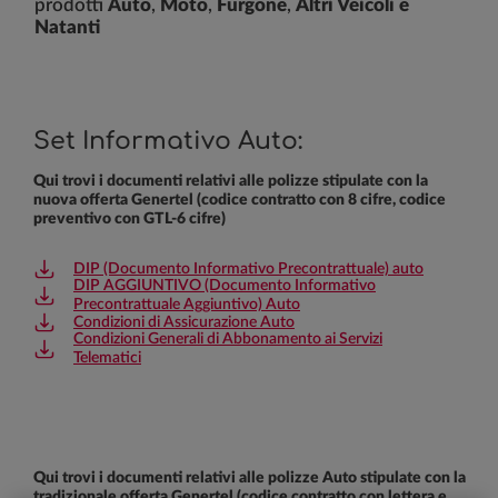
prodotti
Auto
,
Moto
,
Furgone
,
Altri Veicoli e
Natanti
Set Informativo Auto:
Qui trovi i documenti relativi alle polizze stipulate con la
nuova offerta Genertel (codice contratto con 8 cifre, codice
preventivo con GTL-6 cifre)
DIP (Documento Informativo Precontrattuale) auto
DIP AGGIUNTIVO (Documento Informativo
Precontrattuale Aggiuntivo) Auto
Condizioni di Assicurazione Auto
Condizioni Generali di Abbonamento ai Servizi
Telematici
Qui trovi i documenti relativi alle polizze Auto stipulate con la
tradizionale offerta Genertel (codice contratto con lettera e